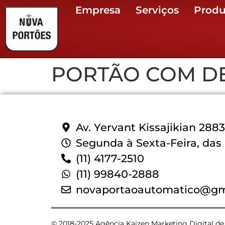
Empresa
Serviços
Produ
PORTÃO COM D
Av. Yervant Kissajikian 288
Segunda à Sexta-Feira, das 
(11) 4177-2510
(11) 99840-2888
novaportaoautomatico@gm
© 2018-2025 Agência Kaizen Marketing Digital d