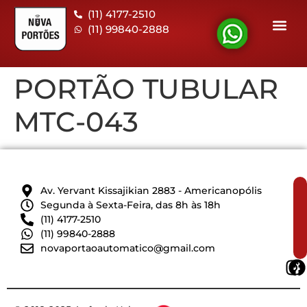
(11) 4177-2510
(11) 99840-2888
Informa
Fale 
PORTÃO TUBULAR
MTC-043
Av. Yervant Kissajikian 2883 - Americanopólis
Segunda à Sexta-Feira, das 8h às 18h
(11) 4177-2510
(11) 99840-2888
novaportaoautomatico@gmail.com