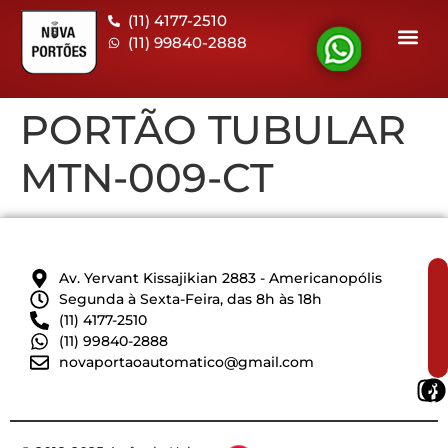
(11) 4177-2510
(11) 99840-2888
Informa
Fale 
PORTÃO TUBULAR
MTN-009-CT
Av. Yervant Kissajikian 2883 - Americanopólis
Segunda à Sexta-Feira, das 8h às 18h
(11) 4177-2510
(11) 99840-2888
novaportaoautomatico@gmail.com