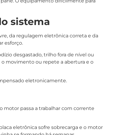
pane. O equipamento dificilmente para
o sistema
re, da regulagem eletrônica correta e da
r esforço.
zio desgastado, trilho fora de nível ou
pe o movimento ou repete a abertura e o
ompensado eletronicamente.
o motor passa a trabalhar com corrente
aca eletrônica sofre sobrecarga e o motor
a vinha se formando há semanas.