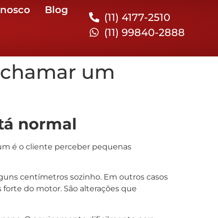
onosco
Blog
(11) 4177-2510
(11) 99840-2888
o chamar um
tá normal
m é o cliente perceber pequenas
lguns centímetros sozinho. Em outros casos
forte do motor. São alterações que