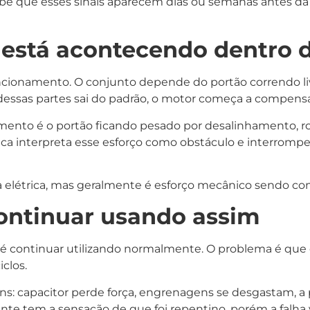
 que esses sinais aparecem dias ou semanas antes da 
está acontecendo dentro d
ncionamento. O conjunto depende do portão correndo liv
dessas partes sai do padrão, o motor começa a compensa
ento é o portão ficando pesado por desalinhamento, rodí
ônica interpreta esse esforço como obstáculo e interrom
 elétrica, mas geralmente é esforço mecânico sendo c
ontinuar usando assim
 é continuar utilizando normalmente. O problema é que 
clos.
capacitor perde força, engrenagens se desgastam, a pl
ente tem a sensação de que foi repentino, porém a falh